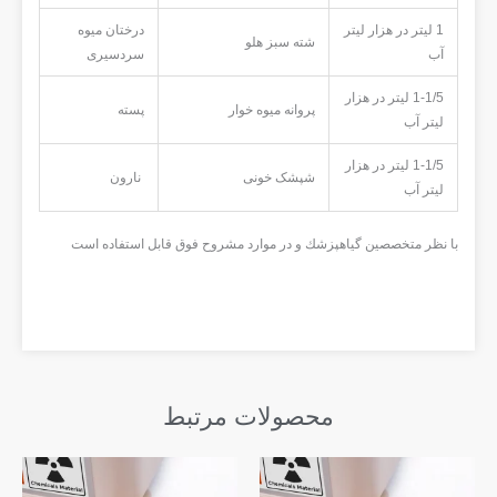
1 لیتر در هزار لیتر
درختان میوه
شته سبز هلو
آب
سردسیری
1-1/5 لیتر در هزار
پروانه میوه خوار
پسته
لیتر آب
1-1/5 لیتر در هزار
شپشک خونی
نارون
لیتر آب
با نظر متخصصين گياهپزشك و در موارد مشروح فوق قابل استفاده است
محصولات مرتبط