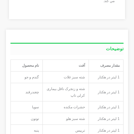
مي كند.
توضیحات
مقدار مصرف
آفت
نام محصول
1 لیتر در هکتار
شته سبز غلات
گندم و جو
شته و زنجرک ناقل بیماری
1 لیتر در هکتار
چغندرقند
کرلی تاپ
1 لیتر در هکتار
حشرات مکنده
سویا
1 لیتر در هکتار
شته سبز هلو
توتون
1 لیتر در هکتار
تریپس
پنبه