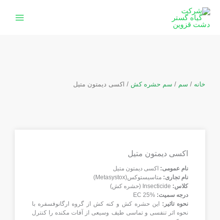
رش
ه
حتوا
خانه
/
سم
/
سم حشره کش
/ اکسی دیمتون متیل
اکسی دیمتون متیل
نام عمومی:
اکسی دیمتون متیل
نام تجاری:
متاسيستوكس(Metasystox)
کلاس:
Insecticide (حشره کش)
درجه سمیت:
EC 25%
نحوه تاثیر:
اين حشره كش و كنه كش از گروه ارگانوفسفره با
نحوه اثر تنفسی و تماسی طیف وسیعی از آفات مکنده را كنترل