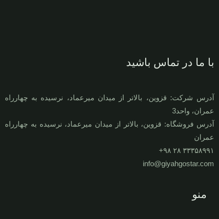
با ما در تماس باشید
آدرس شرکت: قزوين، بالاتر از ميدان ميرعماد، نرسيده به چهارراه
عمران، واحد3
آدرس فروشگاه: قزوين، بالاتر از ميدان ميرعماد، نرسيده به چهارراه
عمران
۳۳۳۵۸۹۹۱ ۲۸ ۹۸+
info@giyahgostar.com
منو