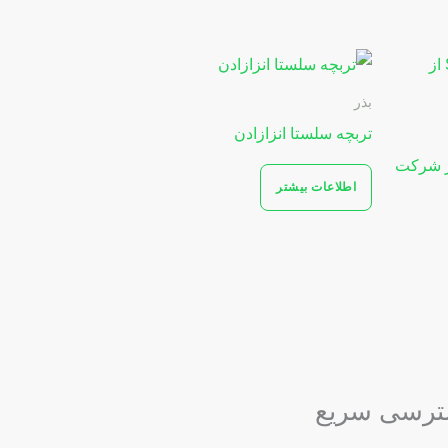
بذر
تربچه سلستا انزازادن
 سوبرانا Soberana F۱ از شرکت
اطلاعات بیشتر
رسی سریع