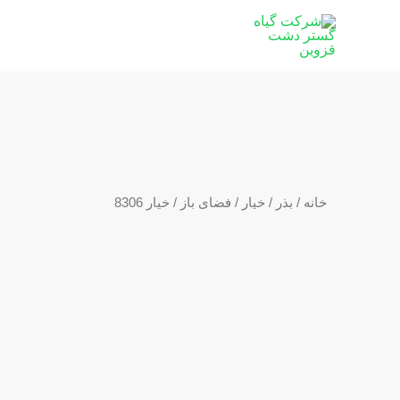
رش
ه
حتوا
خانه
/
بذر
/
خیار
/
فضای باز
/ خیار 8306