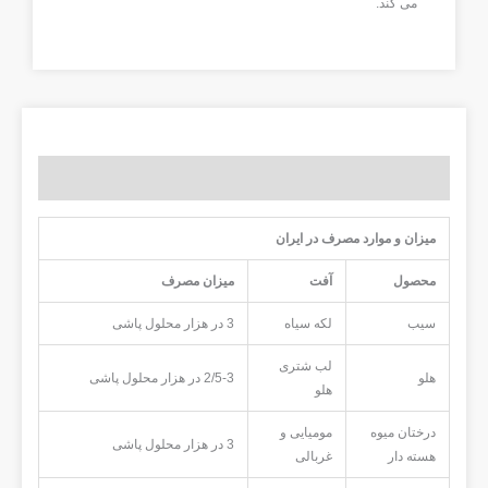
می کند.
توضیحات
میزان و موارد مصرف در ایران
محصول
آفت
میزان مصرف
سیب
لکه سیاه
3 در هزار محلول پاشی
لب شتری
هلو
2/5-3 در هزار محلول پاشی
هلو
درختان میوه
مومیایی و
3 در هزار محلول پاشی
هسته دار
غربالی