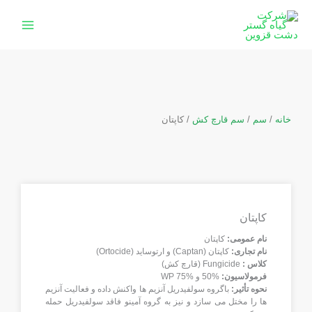
رش
ه
حتوا
خانه
/
سم
/
سم قارچ کش
/ کاپتان
کاپتان
نام عمومی:
کاپتان
نام تجاری:
کاپتان (Captan) و ارتوساید (Ortocide)
کلاس :
Fungicide (قارچ کش)
فرمولاسیون:
%50 و %75 WP
نحوه تأثیر:
باگروه سولفیدریل آنزیم ها واکنش داده و فعالیت آنزیم
ها را مختل می سازد و نیز به گروه آمینو فاقد سولفیدریل حمله