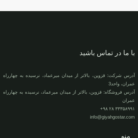
با ما در تماس باشید
آدرس شرکت: قزوين، بالاتر از ميدان ميرعماد، نرسيده به چهارراه
عمران، واحد3
آدرس فروشگاه: قزوين، بالاتر از ميدان ميرعماد، نرسيده به چهارراه
عمران
۳۳۳۵۸۹۹۱ ۲۸ ۹۸+
info@giyahgostar.com
منو