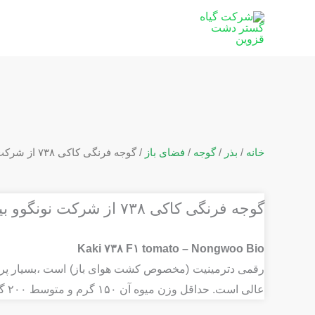
رش
ه
حتوا
خانه
/
بذر
/
گوجه
/
فضای باز
/ گوجه فرنگی کاکی ۷۳۸ از شرکت نونگوو بیو کره جنوبی
گوجه فرنگی کاکی ۷۳۸ از شرکت نونگوو بیو کره جنوبی
Kaki ۷۳۸ F۱ tomato – Nongwoo Bio
رقمی دترمینیت (مخصوص کشت هوای باز) است ،بسیار پرمح
عالی است. حداقل وزن میوه آن ۱۵۰ گرم و متوسط ۲۰۰ گرم است و نسبت به بیماری ویروسی TYLCV بسیار متحمل است.