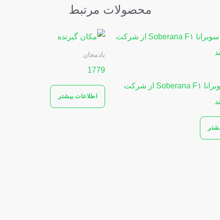
محصولات مرتبط
بادمجان
1779
پیاز رقم سوبرانا Soberana F۱ از شرکت
اطلاعات بیشتر
د
یشتر