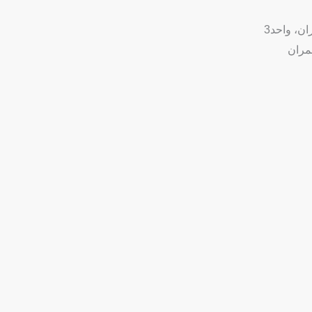
ن، واحد3
عمران