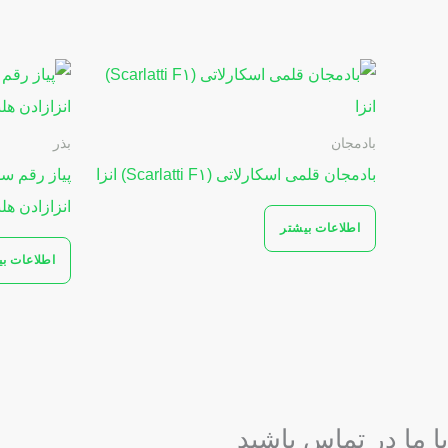
بادمجان
بذر
بادمجان قلمی اسکارلاتی (Scarlatti F۱) انزا
انزازادن هلن
اطلاعات بیشتر
اطلاعات ب
با ما در تماس باشید