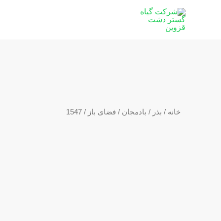
رش
ه
حتوا
خانه
/
بذر
/
بادمجان
/
فضای باز
/ 1547