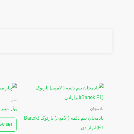
بذر
پیاز مینرو
بادمجان
بادمجان نیم دلمه ( لامپی) بارتوک (Bartok
اطلاعات
F1)انزازادن