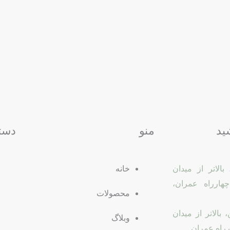
ید
منو
دست
لاتر از ميدان
خانه
هارراه عمران،
محصولات
بالاتر از ميدان
وبلاگ
رراه عمران