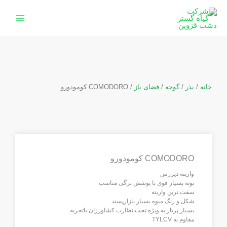
رش
ه
حتوا
خانه
/
بذر
/
گوجه
/
فضای باز
/ COMODORO کومودورو
COMODORO کومودورو
واریته دیررس
بوته بسیار قوی با پوشش برگی مناسب
سفت ترین واریته
شکل و رنگ میوه بسیار بازارپسند
بسیار پربار به ویژه تحت نظارت کشاورزان باتجربه
مقاوم به TYLCV